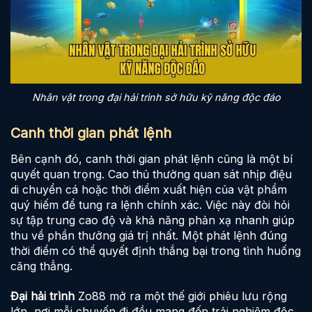
Nhân vật trong đại hải trình sở hữu kỹ năng độc đáo
Canh thời gian phát lệnh
Bên cạnh đó, canh thời gian phát lệnh cũng là một bí
quyết quan trọng. Cao thủ thường quan sát nhịp điệu
di chuyển cá hoặc thời điểm xuất hiện của vật phẩm
quý hiếm để tung ra lệnh chính xác. Việc này đòi hỏi
sự tập trung cao độ và khả năng phản xạ nhanh giúp
thu về phần thưởng giá trị nhất. Một phát lệnh đúng
thời điểm có thể quyết định thắng bại trong tình huống
căng thẳng.
Đại hải trình
Zo88 mở ra một thế giới phiêu lưu rộng
lớn, nơi mỗi chuyến đi đều mang đến trải nghiệm độc