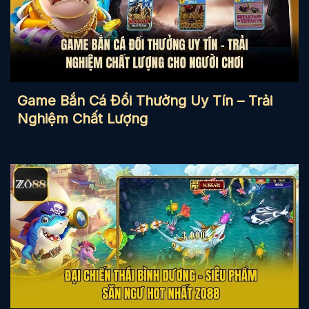
Game Bắn Cá Đổi Thưởng Uy Tín – Trải
Nghiệm Chất Lượng